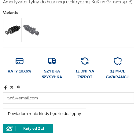
Amortyzator tylny do hulajnogi elektrycznej KuKirin G4 (wersja B).
Variants
RATY 10X0%
SZYBKA
14 DNI NA
24 M-CE
WYSYŁKA
ZWROT
GWARANCJI