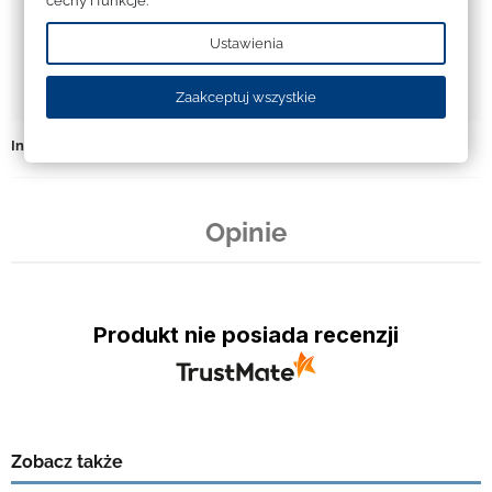
cechy i funkcje.
Zastosowanie
Kukirin G4
Ustawienia
Producent / Importer
DoMiasta.pl Paulina Konik ul.
Kopernika 33C, 32-050 Skawina
Zaakceptuj wszystkie
Indeks
XY-KRG4021B
Opinie
Produkt nie posiada recenzji
Zobacz także