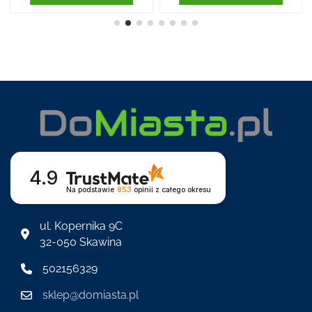
4.9
Na podstawie
853
opinii
z całego okresu
ul. Kopernika 9C
32-050 Skawina
502156329
sklep@domiasta.pl