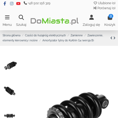
+48 502 156 329
Ulubione (
0
)
Porównaj (
0
)
0
Menu
Szukaj
Zaloguj się
Koszyk
Strona główna
Części do hulajnóg elektrycznych
Zamienne
Zawieszenie,
elementy kierownicy i nośne
Amortyzator tylny do KuKirin G4 (wersja B)