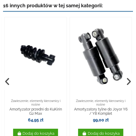
16 innych produktów w tej samej kategorii:
Zawieszenie, elementy kierownicy i
Zawieszenie, elementy kierownicy i
nośne
nośne
Amortyzator przedni do KuKirin
Amortyzatory tylne do Joyor Y6
G2 Max
/ Y8 Komplet
64,95 zł
99,00 zł
Dodaj do koszyka
Dodaj do koszyka