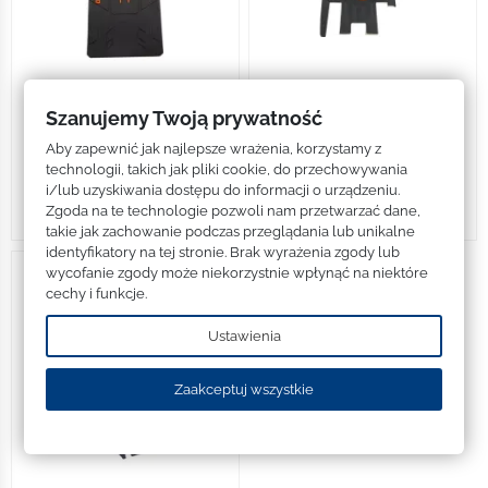
Szanujemy Twoją prywatność
Maty
Maty
Mata na podest do KuKirin G2 Pro
Mata na podest do KuKirin G2
Aby zapewnić jak najlepsze wrażenia, korzystamy z
Max
69,95 zł
technologii, takich jak pliki cookie, do przechowywania
74,95 zł
i/lub uzyskiwania dostępu do informacji o urządzeniu.
Zgoda na te technologie pozwoli nam przetwarzać dane,
Dodaj do koszyka
Dodaj do koszyka
takie jak zachowanie podczas przeglądania lub unikalne
identyfikatory na tej stronie. Brak wyrażenia zgody lub
wycofanie zgody może niekorzystnie wpłynąć na niektóre
cechy i funkcje.
Ustawienia
Zaakceptuj wszystkie