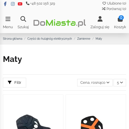
+48 502 156 329
Ulubione (
0
)
Porównaj (
0
)
0
Menu
Szukaj
Zaloguj się
Koszyk
Strona główna
Części do hulajnóg elektrycznych
Zamienne
Maty
Maty
Filtr
Cena, rosnąco
5