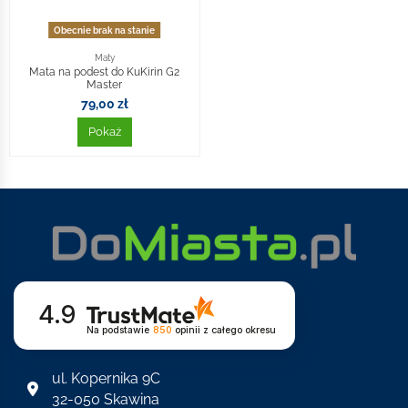
Obecnie brak na stanie
Maty
Mata na podest do KuKirin G2
Master
79,00 zł
Pokaż
4.9
Na podstawie
850
opinii
z całego okresu
ul. Kopernika 9C
32-050 Skawina