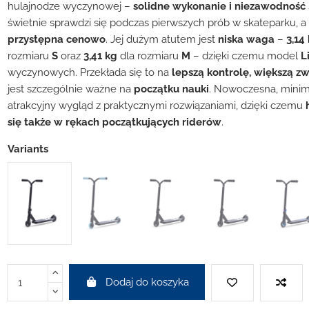
hulajnodze wyczynowej –
solidne wykonanie i niezawodność
świetnie sprawdzi się podczas pierwszych prób w skateparku, a
przystępna cenowo
. Jej dużym atutem jest
niska waga
–
3,14
rozmiaru
S
oraz
3,41 kg
dla rozmiaru
M
– dzięki czemu model
L
wyczynowych. Przekłada się to na
lepszą kontrolę, większą zw
jest szczególnie ważne na
początku nauki
. Nowoczesna, minima
atrakcyjny wygląd z praktycznymi rozwiązaniami, dzięki czemu
się także w rękach początkujących riderów
.
Variants
Dodaj do koszyka