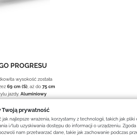
EGO PROGRESU
całkowita wysokość została
rzez
69 cm (S)
, aż do
75 cm
ylu jazdy.
Aluminiowy
tabilność oraz wygodę
system sterów
wpływa na
 Twoją prywatność
obranych wymiarach
jak najlepsze wrażenia, korzystamy z technologii, takich jak pliki
ono w
widelec z systemem
ia i/lub uzyskiwania dostępu do informacji o urządzeniu. Zgoda 
nia. Koła o średnicy
100 mm
pozwoli nam przetwarzać dane, takie jak zachowanie podczas prz