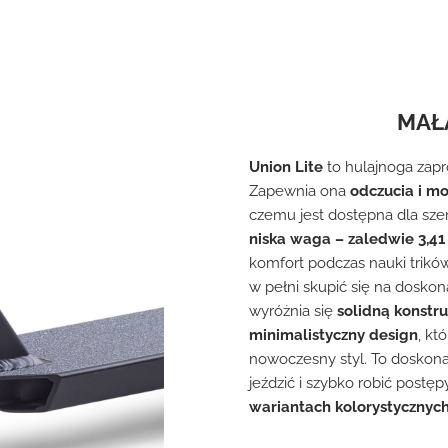
MAŁ
Union Lite
to hulajnoga zap
Zapewnia ona
odczucia i mo
czemu jest dostępna dla sze
niska waga – zaledwie 3,41
komfort podczas nauki trików
w pełni skupić się na doskon
wyróżnia się
solidną konstru
minimalistyczny design
, kt
nowoczesny styl. To doskonał
jeździć i szybko robić post
wariantach kolorystycznyc