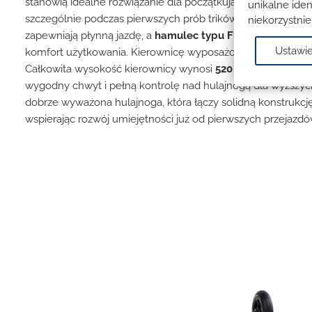
stanowią idealne rozwiązanie dla początkujących – oferują d
unikalne iden
szczególnie podczas pierwszych prób trików.
Aluminiowy rd
niekorzystnie
zapewniają płynną jazdę, a
hamulec typu Flex Fender
zwię
Ustawie
komfort użytkowania. Kierownicę wyposażono w podwójny z
Całkowita wysokość kierownicy wynosi
520 mm
, a szeroko
wygodny chwyt i pełną kontrolę nad hulajnogą dla wyższyc
dobrze wyważona hulajnoga, która łączy solidną konstrukcję
wspierając rozwój umiejętności już od pierwszych przejazdó