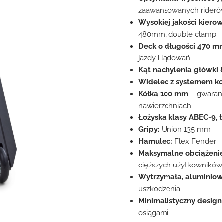
zaawansowanych rider
Wysokiej jakości kiero
480mm, double clamp
Deck o długości 470 mm
jazdy i lądowań
Kąt nachylenia główki 
Widelec z systemem ko
Kółka 100 mm
– gwarant
nawierzchniach
Łożyska klasy ABEC-9, 
Gripy:
Union 135 mm
Hamulec:
Flex Fender
Maksymalne obciążenie
cięższych użytkowników
Wytrzymała, aluminiow
uszkodzenia
Minimalistyczny design
osiągami