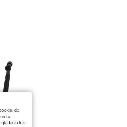
 cookie, do
na te
eglądania lub