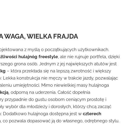
A WAGA, WIELKA FRAJDA
rojektowana z myślą o początkujących użytkownikach.
żliwości hulajnóg freestyle
, ale nie rujnuje portfela, dzięki
rszego grona osób. Jednym z jej największych atutów jest
 kg
– która przekłada się na lepszą zwrotność i większy
. Lekka konstrukcja nie męczy w trakcie jazdy, pozwalając
aleniu umiejętności. Mimo niewielkiej masy hulajnoga
kcją
, odporną na uderzenia. Całość dopełnia
óry przypadnie do gustu osobom ceniącym prostotę i
y wybór dla młodzieży i dorosłych, którzy chcą zacząć
ępy. Dodatkowo hulajnoga dostępna jest w
czterech
h
, co pozwala dopasować ją do własnego, odrębnego stylu.