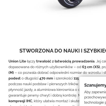
STWORZONA DO NAUKI I SZYBKI
Union Lite
łączy
trwałość z łatwością prowadzenia
. Jej 
dopasowana do różnych użytkowników – od
63 cm (XS)
, p
(M)
– co pozwala dobrać odpowiedni rozmiar do wzrostu i st
podest
o długości
470 mm
i szerokości
115 mm
zapewnia s
podczas nauki podstaw i pierwszych trików.
Zintegrowany 
Szanujemy
płynność jazdy, a aluminiowa kierownica o odpowiednio d
Aby zapewnić 
gwarantuje pewny chwyt i dobrą kontrolę. Model wyposaż
przechowywan
kompresji IHC
, który ułatwia montaż i skutecznie tłumi drga
technologie 