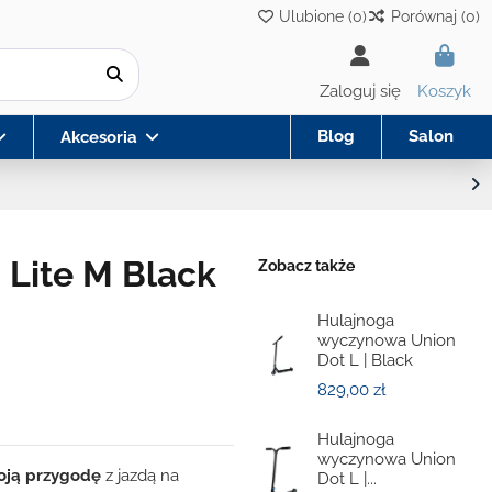
Ulubione (
0
)
Porównaj (
0
)
Zaloguj się
Koszyk
Blog
Salon
Akcesoria
Lite M Black
Zobacz także
Hulajnoga
wyczynowa Union
Dot L | Black
829,00 zł
Hulajnoga
wyczynowa Union
oją przygodę
z jazdą na
Dot L |...