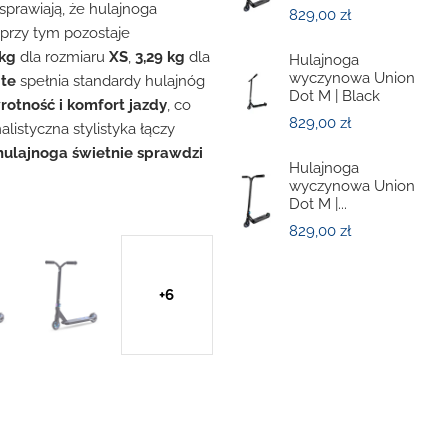
sprawiają, że hulajnoga
829,00 zł
 przy tym pozostaje
 kg
dla rozmiaru
XS
,
3,29 kg
dla
Hulajnoga
wyczynowa Union
ite
spełnia standardy hulajnóg
Dot M | Black
rotność i komfort jazdy
, co
829,00 zł
listyczna stylistyka łączy
hulajnoga świetnie sprawdzi
Hulajnoga
wyczynowa Union
Dot M |...
829,00 zł
+6