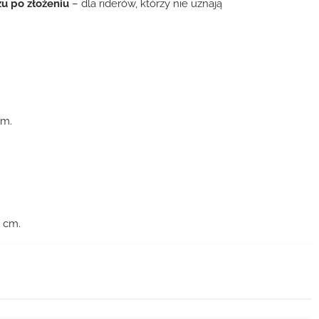
u po złożeniu
– dla riderów, którzy nie uznają
cm.
.
.
.
 cm.