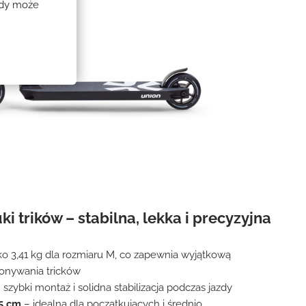
gody może
i trików – stabilna, lekka i precyzyjna
ko 3,41 kg dla rozmiaru M, co zapewnia wyjątkową
konywania tricków
 szybki montaż i solidna stabilizacja podczas jazdy
5 cm
– idealna dla początkujących i średnio