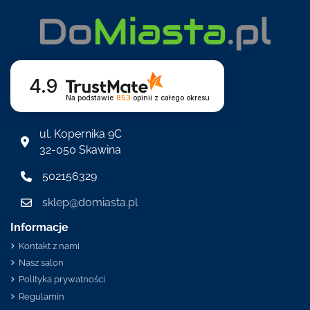
4.9
Na podstawie
853
opinii
z całego okresu
ul. Kopernika 9C
32-050 Skawina
502156329
sklep@domiasta.pl
Informacje
Kontakt z nami
Nasz salon
Polityka prywatności
Regulamin