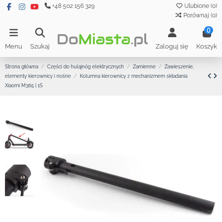
+48 502 156 329
Ulubione (
0
)
Porównaj (
0
)
0
Menu
Szukaj
Zaloguj się
Koszyk
Strona główna
Części do hulajnóg elektrycznych
Zamienne
Zawieszenie,
elementy kierownicy i nośne
Kolumna kierownicy z mechanizmem składania
Xiaomi M365 | 1S