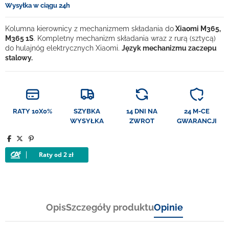
Wysyłka w ciągu 24h
Kolumna kierownicy z mechanizmem składania do
Xiaomi M365,
M365 1S
. Kompletny mechanizm składania wraz z rurą (sztycą)
do hulajnóg elektrycznych Xiaomi.
Język mechanizmu zaczepu
stalowy.
RATY 10X0%
SZYBKA
14 DNI NA
24 M-CE
WYSYŁKA
ZWROT
GWARANCJI
Opis
Szczegóły produktu
Opinie