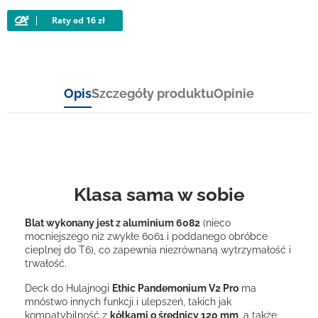
Opis
Szczegóły produktu
Opinie
Klasa sama w sobie
Blat wykonany jest z aluminium 6082
(nieco
mocniejszego niż zwykłe 6061 i poddanego obróbce
cieplnej do T6), co zapewnia niezrównaną wytrzymałość i
trwałość.
Deck do Hulajnogi
Ethic Pandemonium V2 Pro
ma
mnóstwo innych funkcji i ulepszeń, takich jak
kompatybilność z
kółkami o średnicy 120 mm
, a także