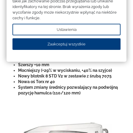
takie jak zachowanie podczas przeglądania lub unikalne
identyfikatory na tej stronie. Brak wyrażenia zgody lub
wycofanie zgody może niekorzystnie wpłynąć na niektóre
cechy i funkcje.
Ustawienia
Ewolucje w porównaniu do
Pandemonium V1
Zaakceptuj wszystkie
stosunek rozmiaru do wagi lżejszy o 24%
Szerszy +10 mm
Mocniejszy (+29% w wyciskaniu, +40% na szyjce)
Nowy błotnik 8 STD V2 w zestawie z śrubą 7075
Nowa oś Torx nr 40
System zmiany średnicy pozwalający na podwójną
pozycję hamulca (110/120 mm)