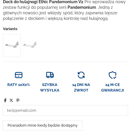
Deck do hulajnogi Ethic Pandemonium V2
Pro wprowadza nowy
zestaw funkcji do popularnej serii
Pandemonium
. Jedną z
głównych nowości jest wklęsły spód, który zapewnia lepsze
połączenie z deckiem i większą kontrolę nad hulajnogą.
Variants
RATY 10X0%
SZYBKA
14 DNI NA
24 M-CE
WYSYŁKA
ZWROT
GWARANCJI