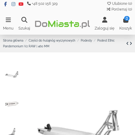
+48 502 156 329
Ulubione (
0
)
Porównaj (
0
)
0
Menu
Szukaj
Zaloguj się
Koszyk
Strona główna
Części do hulajnóg wyczynowych
Podesty
Podest Ethic
Pandemonium V2 RAW | 460 MM