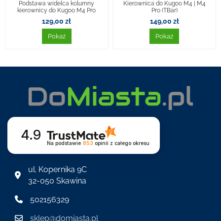
Podstawa widelca kolumny
Kierownica do Kugoo M4 | M4
kierownicy do Kugoo M4 Pro
Pro (TBar)
129,00 zł
149,00 zł
Pokaż
Pokaż
4.9
Na podstawie
853
opinii
z całego okresu
ul. Kopernika 9C
32-050 Skawina
502156329
sklep@domiasta.pl