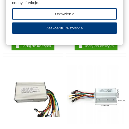
cechy i funkcje.
Ustawienia
Zawieszenie, elementy kierownicy i
Kontrolery i Sterowniki
nośne
Kontroler Sterownik do Kugoo M4
Kolumna kierownicy do Kugoo
Pro V2
Zaakceptuj wszystkie
Kirin M4 / M4 Pro
129,00 zł
129,00 zł
Dodaj do koszyka
Dodaj do koszyka