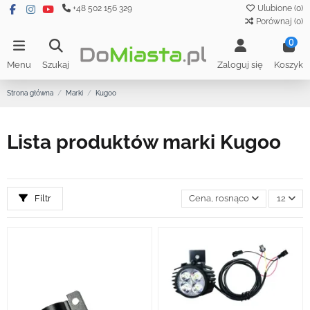
+48 502 156 329
Ulubione (
0
)
Porównaj (
0
)
0
Menu
Szukaj
Zaloguj się
Koszyk
Strona główna
Marki
Kugoo
Lista produktów marki Kugoo
Filtr
Cena, rosnąco
12