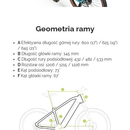
Geometria ramy
A
Efektywna długość górnej rury: 600 (17") / 625 (19")
/ 645 (21")
B
Długość główki ramy: 145 mm
C
Długość rury podsiodłowej: 432 / 482 / 533 mm
D
Rozstaw osi: 1206 / 1215 / 1226 mm
E
Kąt podsiodłowy: 73°
F
Kąt główki ramy: 67°