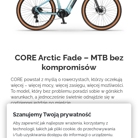
CORE Arctic Fade – MTB bez
kompromisów
CORE powstał z myślą o rowerzystach, którzy oczekują
więcej – więcej mocy, więcej zasięgu, więcej możliwości.
To model, który bez problemu poradzi sobie w górskich
warunkach, a jednocześnie świetnie odnajdzie się w
codziennej jeździe po mieście.
Jazda Dalej Niż Kiedykolwiek
Szanujemy Twoją prywatność
Aby zapewnić jak najlepsze wrażenia, korzystamy z
Zasięg do 180 km
to wolność wyboru trasy. Niezależnie
technologii, takich jak pliki cookie, do przechowywania
czy to leśna ścieżka, czy weekendowy wypad w góry —
i/lub uzyskiwania dostępu do informacji o urządzeniu.