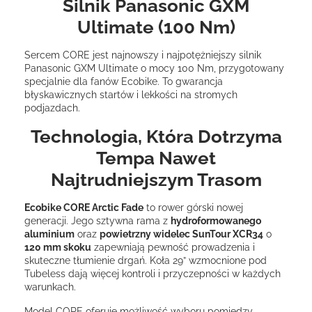
Silnik Panasonic GXM
Ultimate (100 Nm)
Sercem CORE jest najnowszy i najpotężniejszy silnik
Panasonic GXM Ultimate o mocy 100 Nm, przygotowany
specjalnie dla fanów Ecobike. To gwarancja
błyskawicznych startów i lekkości na stromych
podjazdach.
Technologia, Która Dotrzyma
Tempa Nawet
Najtrudniejszym Trasom
Ecobike CORE Arctic Fade
to rower górski nowej
generacji. Jego sztywna rama z
hydroformowanego
aluminium
oraz
powietrzny widelec SunTour XCR34
o
120 mm skoku
zapewniają pewność prowadzenia i
skuteczne tłumienie drgań. Koła 29” wzmocnione pod
Tubeless dają więcej kontroli i przyczepności w każdych
warunkach.
Model CORE oferuje możliwość wyboru pomiędzy