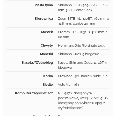
Piasta tylna
Shimano FH-TX505-8, AXLE: 146
mm, 36H, Center lock
Kierownica
Zoom MTB-AL-320BT, 760 mm x
31.8 mm, wznios 20 mm
Mostek
Promax TDS-D631-8, 31.8 mm /
60 mm
Chwyty
Herrmans Grip Rib single lock
Manetki
Shimano Cues, 9 biegowe
Kaseta/Wolnobieg
Kaseta Shimano Cues, 11-46T, 9
biegowa
Korba
Prowheel 42T, narrow wide, ISIS
Siodło
Velo VL-3363
Komputer/wyświetlacz
NKS517S (dostępny w
podstawowej wersji) / NKS518S
(dostępny po wybraniu opcji z
wyświetlaczem)