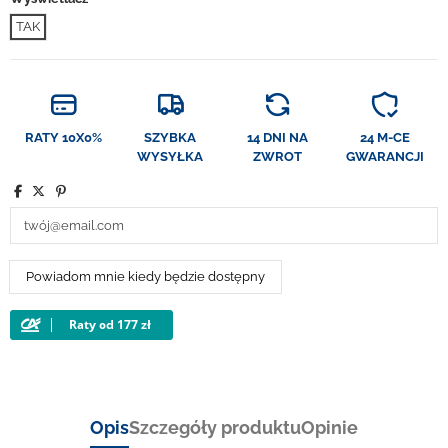
TAK
RATY 10X0%
SZYBKA
14 DNI NA
24 M-CE
WYSYŁKA
ZWROT
GWARANCJI
Opis
Szczegóły produktu
Opinie