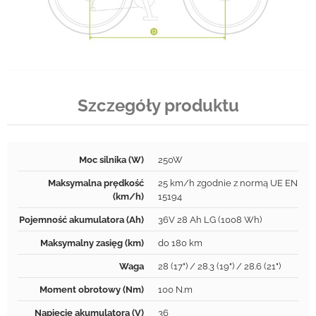
Szczegóły produktu
Moc silnika (W)
250W
Maksymalna prędkość
25 km/h zgodnie z normą UE EN
(km/h)
15194
Pojemność akumulatora (Ah)
36V 28 Ah LG (1008 Wh)
Maksymalny zasięg (km)
do 180 km
Waga
28 (17") / 28.3 (19") / 28.6 (21")
Moment obrotowy (Nm)
100 N.m
Napięcie akumulatora (V)
36