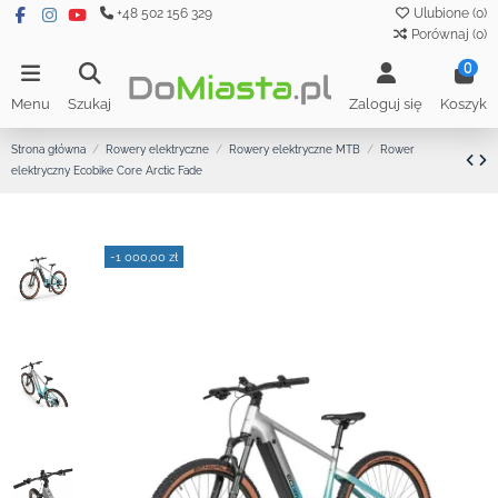
+48 502 156 329
Ulubione (
0
)
Porównaj (
0
)
0
Menu
Szukaj
Zaloguj się
Koszyk
Strona główna
Rowery elektryczne
Rowery elektryczne MTB
Rower
elektryczny Ecobike Core Arctic Fade
-1 000,00 zł