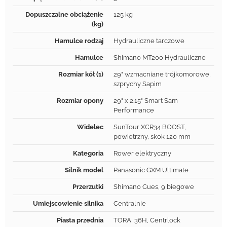
Dopuszczalne obciążenie
125 kg
(kg)
Hamulce rodzaj
Hydrauliczne tarczowe
Hamulce
Shimano MT200 Hydrauliczne
Rozmiar kół (1)
29" wzmacniane trójkomorowe,
szprychy Sapim
Rozmiar opony
29" x 2.15" Smart Sam
Performance
Widelec
SunTour XCR34 BOOST,
powietrzny, skok 120 mm
Kategoria
Rower elektryczny
Silnik model
Panasonic GXM Ultimate
Przerzutki
Shimano Cues, 9 biegowe
Umiejscowienie silnika
Centralnie
Piasta przednia
TORA, 36H, Centrlock