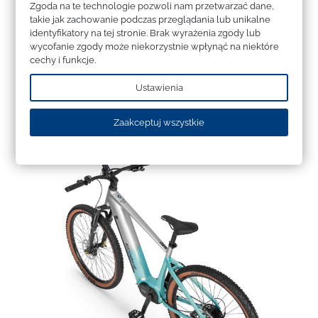
Ecobike CORE zapewnia niezależność i pełen komfort.
Zgoda na te technologie pozwoli nam przetwarzać dane,
takie jak zachowanie podczas przeglądania lub unikalne
Komfort i Możliwość
identyfikatory na tej stronie. Brak wyrażenia zgody lub
wycofanie zgody może niekorzystnie wpłynąć na niektóre
Personalizacji
cechy i funkcje.
Trzy rozmiary ramy (17", 19", 21") pozwalają dobrać rower
Ustawienia
do wzrostu i stylu jazdy. Współpraca z aplikacją, dwa
warianty sterowania i wysokiej jakości komponenty czynią
Zaakceptuj wszystkie
z CORE Arctic Fade rower, który sprosta każdemu
wyzwaniu.