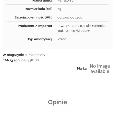
Marka silnika
Panasonic
Rozmiar koła (cal)
29
Bateria pojemność (Wh)
od 1001 do 1100
Producent / Importer
ECOBIKE Sp. z o.o. ul. Osiniecka
108, 54-530 Wrocław
Typ Amortyzacji
Przód
W magazynie
0 Przedmioty
EAN13
5906036448166
Marka
Opinie